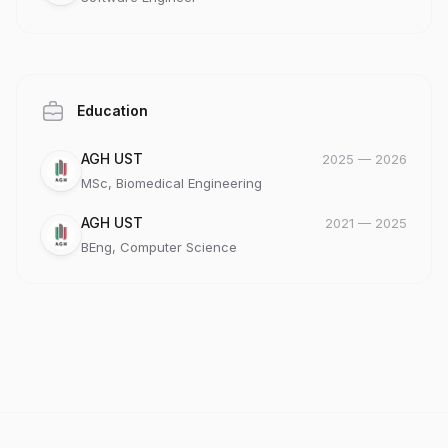
Education
Company
Date
Role
AGH UST
2025
—
2026
MSc, Biomedical Engineering
Company
Date
Role
AGH UST
2021
—
2025
BEng, Computer Science