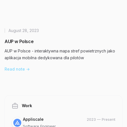
August 28, 2023
AUP w Polsce
AUP w Polsce - interaktywna mapa stref powietrznych jako
aplikacja mobilna dedykowana dla pilotów
Read note
→
Work
Company
Date
Role
Appliscale
2023
—
Present
Software Engineer